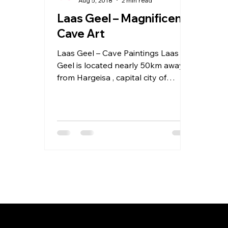
Aug 5, 2018
2 min read
Laas Geel – Magnificent
Cave Art
Laas Geel – Cave Paintings Laas
Geel is located nearly 50km away
from Hargeisa , capital city of
Republic of Somaliland . These...