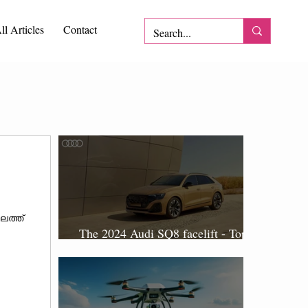
ll Articles
Contact
ാലത്ത്
The 2024 Audi SQ8 facelift - Top 10
New Features