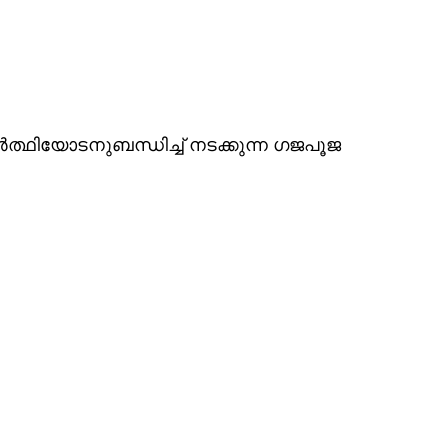
ർത്ഥിയോടനുബന്ധിച്ച് നടക്കുന്ന ഗജപൂജ