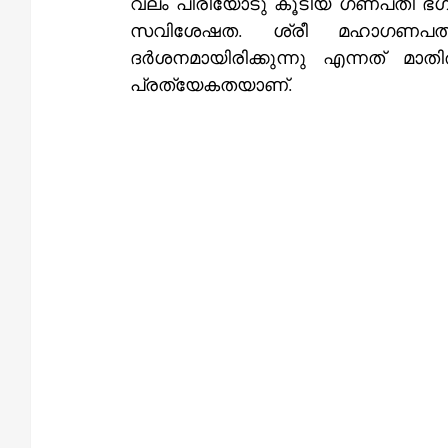
വലം പിരിയോടു കൂടിയ ഗണപതി ഭഗവാന്റെ ഷഢാ
സവിശേഷത. ശ്രീ മഹാഗണപതിയും 
ദർശനമായിരിക്കുന്നു എന്നത്‌ മാതിരപ്പിള്ളി മഹാഗണപതി ക്ഷേത്രത്തിന്റെ മറ്റൊരു 
പ്രത്യേകതയാണ്‌.