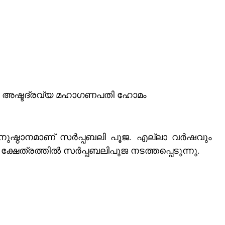
്റെ അഷ്ടദ്രവ്യ മഹാഗണപതി ഹോമം
പൂജ. എല്ലാ വർഷവും 
ഷേത്രത്തിൽ സർപ്പബലിപൂജ നടത്തപ്പെടുന്നു.