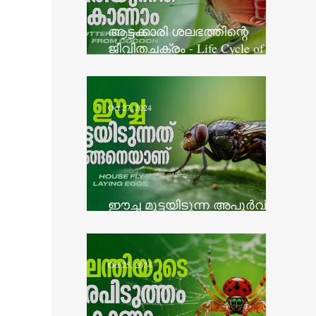
ആട്ടക്കാരി ശലഭത്തിന്റെ
ജീവിതചക്രം - Life Cycle of
Plum Judy Butterfly
Oct 27, 2024
ഈച്ച മുട്ടയിടുന്ന അപൂർവ്വ
ദൃശ്യം - House Fly Laying Eggs
Oct 25, 2024