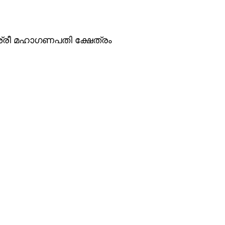
ി ശ്രീ മഹാഗണപതി ക്ഷേത്രം