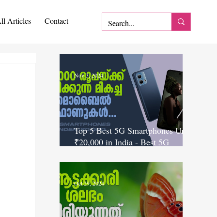
ll Articles
Contact
Nov 3, 2024
Top 5 Best 5G Smartphones Under
₹20,000 in India - Best 5G
Smartphone Under 20K
Oct 29, 2024