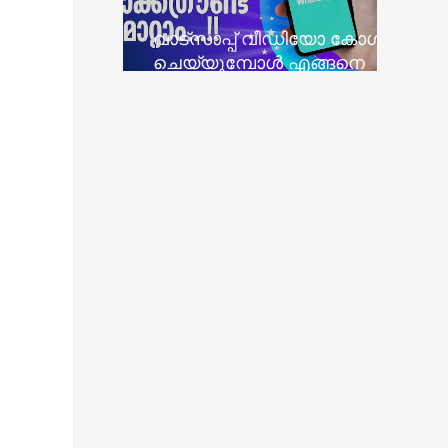
വാട്സാപ്പ് വീഡിയോ കോൾ
ചെയ്യുമ്പോൾ എങ്ങനെ
ബാക്ക്ഗ്രൗണ്ട് മാറ്റാം - How To
Change Background In WhatsApp
Video Call - WhatsApp New
Feature