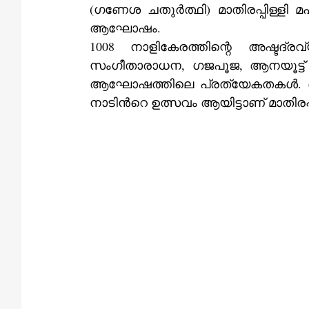
(ഗണേശ ചതുർത്ഥി) മാതിരപ്പിള്ളി
ആഘോഷം.
1008 നാളികേരത്തിന്റെ അഷ്ട
സംഗീതാരാധന, ഗജപൂജ, ആനയൂട്ട്‌ എന്നിവയാണ്‌ മാതിരപ്പിള്ളി വിനായക ചതുർത്ഥി 
ആഘോഷത്തിലെ പ്രത്യേകതകൾ. ഭഗവ